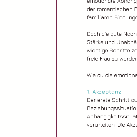
emotionale Abhängi
der romantischen B
familiären Bindunge
Doch die gute Nachr
Stärke und Unabhän
wichtige Schritte z
freie Frau zu werden
Wie du die emotion
1. Akzeptanz
Der erste Schritt a
Beziehungssituation
Abhängigkeitssituat
verurteilen. Die Ak