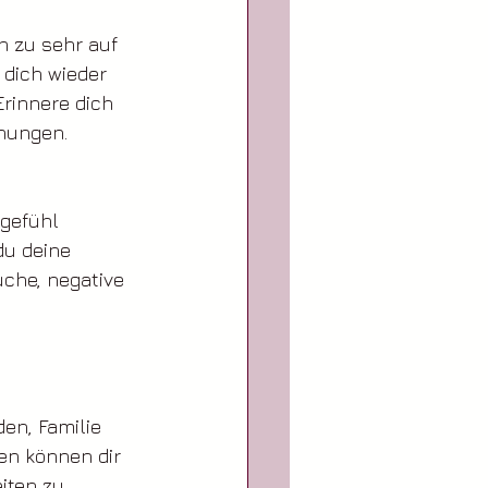
h zu sehr auf 
dich wieder 
rinnere dich 
ehungen.
gefühl 
du deine 
che, negative 
en, Familie 
n können dir 
iten zu 