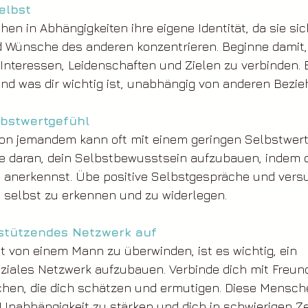
elbst
hen in Abhängigkeiten ihre eigene Identität, da sie sic
d Wünsche des anderen konzentrieren. Beginne damit, 
Interessen, Leidenschaften und Zielen zu verbinden. E
und was dir wichtig ist, unabhängig von anderen Bezi
lbstwertgefühl
von jemandem kann oft mit einem geringen Selbstwert
te daran, dein Selbstbewusstsein aufzubauen, indem 
e anerkennst. Übe positive Selbstgespräche und versu
 selbst zu erkennen und zu widerlegen.
rstützendes Netzwerk auf
 von einem Mann zu überwinden, ist es wichtig, ein 
ziales Netzwerk aufzubauen. Verbinde dich mit Freund
en, die dich schätzen und ermutigen. Diese Mensche
 Unabhängigkeit zu stärken und dich in schwierigen Ze