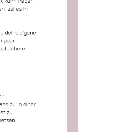
it kann neben 
, sei es in 
d deine eigene 
n paar 
stsichere, 
r 
ss du in einer 
st zu 
setzen.