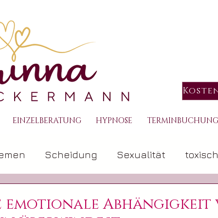
Koste
EINZELBERATUNG
HYPNOSE
TERMINBUCHUN
hemen
Scheidung
Sexualität
toxisc
ng
Hypnose
e emotionale Abhängigkeit