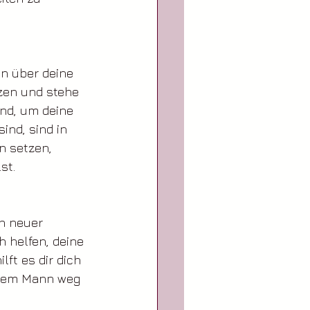
n über deine 
zen und stehe 
end, um deine 
nd, sind in 
n setzen, 
st. 
n neuer 
h helfen, deine 
ft es dir dich 
 dem Mann weg 