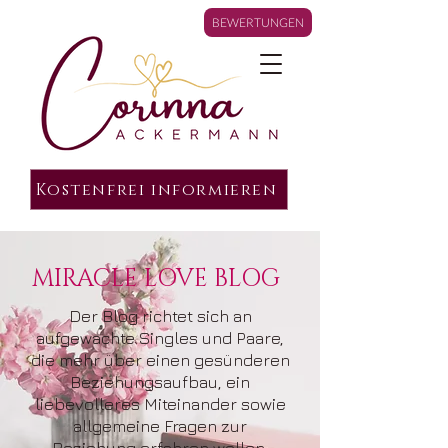
BEWERTUNGEN
Kostenfrei informieren
MIRACLE LOVE BLOG
Der Blog richtet sich an
aufgewachte Singles und Paare,
die mehr über einen gesünderen
Beziehungsaufbau, ein
liebevolleres Miteinander sowie
allgemeine Fragen zur