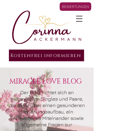
BEWERTUNGEN
Kostenfrei informieren
MIRACLE LOVE BLOG
Der Blog richtet sich an
aufgewachte Singles und Paare,
die mehr über einen gesünderen
Beziehungsaufbau, ein
liebevolleres Miteinander sowie
allgemeine Fragen zur