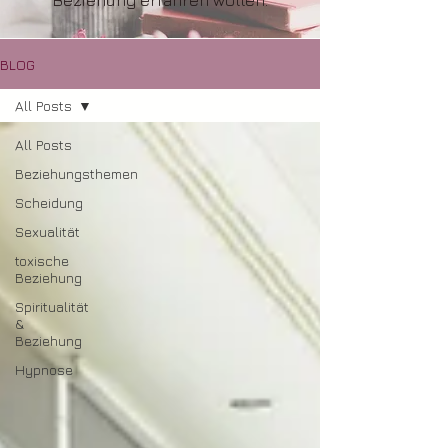
Beziehung erfahren wollen.
BLOG
All Posts
All Posts
Beziehungsthemen
Scheidung
Sexualität
toxische
Beziehung
Spiritualität
&
Beziehung
Hypnose