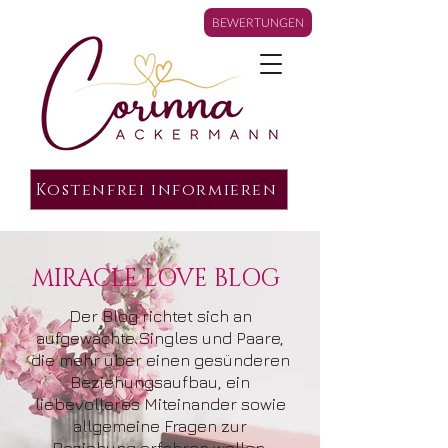
BEWERTUNGEN
Kostenfrei informieren
MIRACLE LOVE BLOG
Der Blog richtet sich an
aufgewachte Singles und Paare,
die mehr über einen gesünderen
Beziehungsaufbau, ein
liebevolleres Miteinander sowie
allgemeine Fragen zur