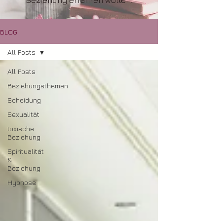
Beziehung erfahren wollen.
BLOG
All Posts
All Posts
Beziehungsthemen
Scheidung
Sexualität
toxische
Beziehung
Spiritualität
&
Beziehung
Hypnose