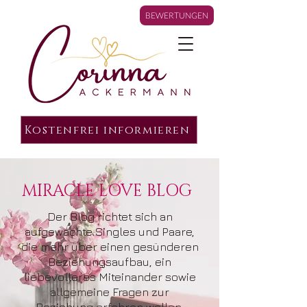
BEWERTUNGEN
Kostenfrei informieren
MIRACLE LOVE BLOG
Der Blog richtet sich an
aufgewachte Singles und Paare,
die mehr über einen gesünderen
Beziehungsaufbau, ein
liebevolleres Miteinander sowie
allgemeine Fragen zur