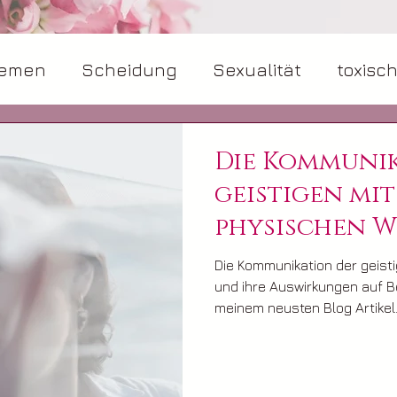
hemen
Scheidung
Sexualität
toxisc
ng
Hypnose
Die Kommunik
geistigen mit
physischen W
Auswirkunge
Die Kommunikation der geist
Beziehungen
und ihre Auswirkungen auf B
meinem neusten Blog Artikel