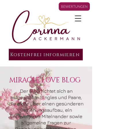
BEWERTUNGEN
Kostenfrei informieren
MIRACLE LOVE BLOG
Der Blog richtet sich an
aufgewachte Singles und Paare,
die mehr über einen gesünderen
Beziehungsaufbau, ein
liebevolleres Miteinander sowie
allgemeine Fragen zur