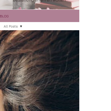
Beziehung erfahren wollen.
BLOG
All Posts
All Posts
Beziehungsthemen
Scheidung
Sexualität
toxische
Beziehung
Spiritualität
&
Beziehung
Hypnose