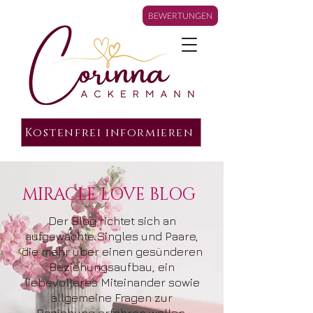
BEWERTUNGEN
Kostenfrei informieren
MIRACLE LOVE BLOG
Der Blog richtet sich an
aufgewachte Singles und Paare,
die mehr über einen gesünderen
Beziehungsaufbau, ein
liebevolleres Miteinander sowie
allgemeine Fragen zur