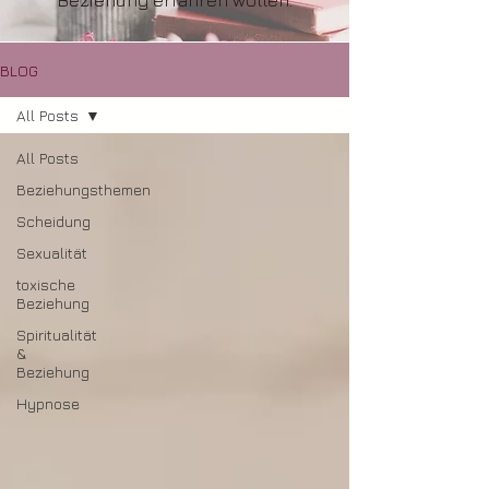
Beziehung erfahren wollen.
BLOG
All Posts
All Posts
Beziehungsthemen
Scheidung
Sexualität
toxische
Beziehung
Spiritualität
&
Beziehung
Hypnose