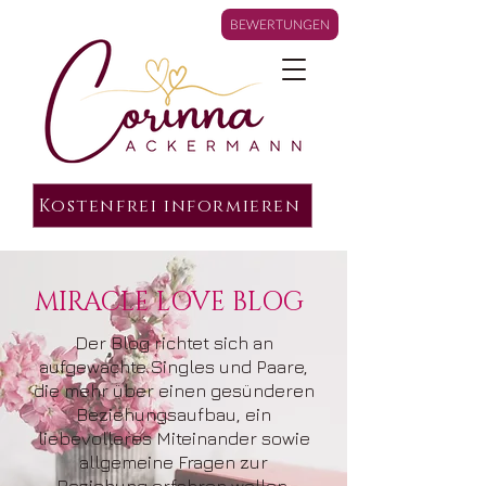
BEWERTUNGEN
Kostenfrei informieren
MIRACLE LOVE BLOG
Der Blog richtet sich an
aufgewachte Singles und Paare,
die mehr über einen gesünderen
Beziehungsaufbau, ein
liebevolleres Miteinander sowie
allgemeine Fragen zur