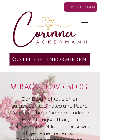
BEWERTUNGEN
Kostenfrei informieren
MIRACLE LOVE BLOG
Der Blog richtet sich an
aufgewachte Singles und Paare,
die mehr über einen gesünderen
Beziehungsaufbau, ein
liebevolleres Miteinander sowie
allgemeine Fragen zur