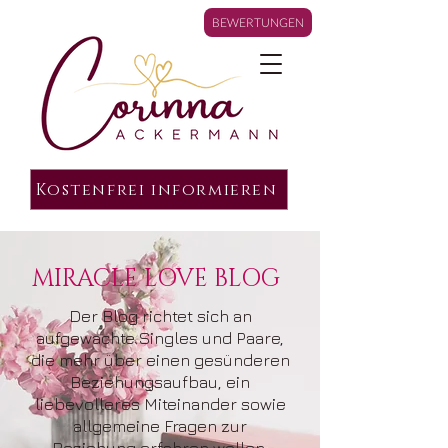
BEWERTUNGEN
Kostenfrei informieren
MIRACLE LOVE BLOG
Der Blog richtet sich an
aufgewachte Singles und Paare,
die mehr über einen gesünderen
Beziehungsaufbau, ein
liebevolleres Miteinander sowie
allgemeine Fragen zur