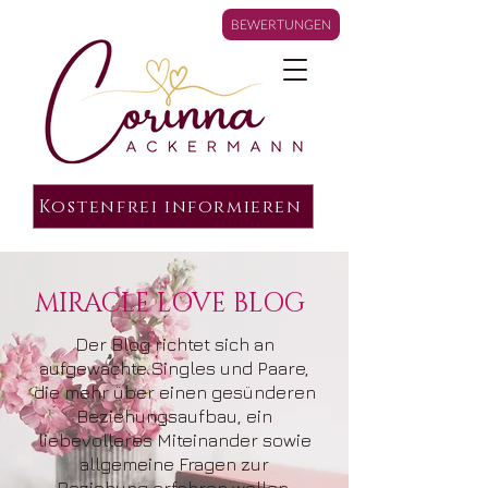
BEWERTUNGEN
Kostenfrei informieren
MIRACLE LOVE BLOG
Der Blog richtet sich an
aufgewachte Singles und Paare,
die mehr über einen gesünderen
Beziehungsaufbau, ein
liebevolleres Miteinander sowie
allgemeine Fragen zur