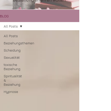
Beziehung erfahren wollen.
BLOG
All Posts
All Posts
Beziehungsthemen
Scheidung
Sexualität
toxische
Beziehung
Spiritualität
&
Beziehung
Hypnose