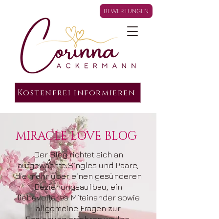
BEWERTUNGEN
Kostenfrei informieren
MIRACLE LOVE BLOG
Der Blog richtet sich an
aufgewachte Singles und Paare,
die mehr über einen gesünderen
Beziehungsaufbau, ein
liebevolleres Miteinander sowie
allgemeine Fragen zur