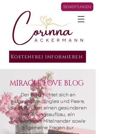
BEWERTUNGEN
Kostenfrei informieren
MIRACLE LOVE BLOG
Der Blog richtet sich an
aufgewachte Singles und Paare,
die mehr über einen gesünderen
Beziehungsaufbau, ein
liebevolleres Miteinander sowie
allgemeine Fragen zur