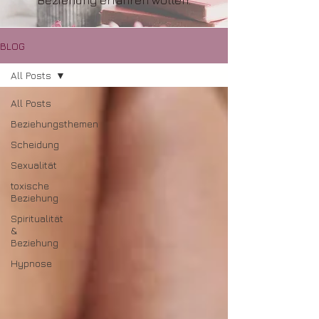
Beziehung erfahren wollen.
BLOG
All Posts
All Posts
Beziehungsthemen
Scheidung
Sexualität
toxische
Beziehung
Spiritualität
&
Beziehung
Hypnose